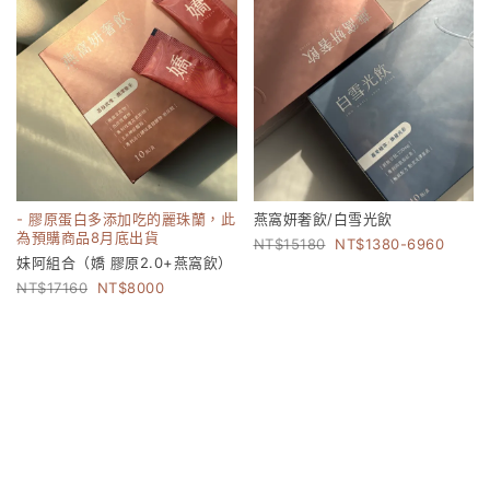
- 膠原蛋白多添加吃的麗珠蘭，此
燕窩妍奢飲/白雪光飲
為預購商品8月底出貨
15180
1380-6960
妹阿組合（嬌 膠原2.0+燕窩飲）
17160
8000