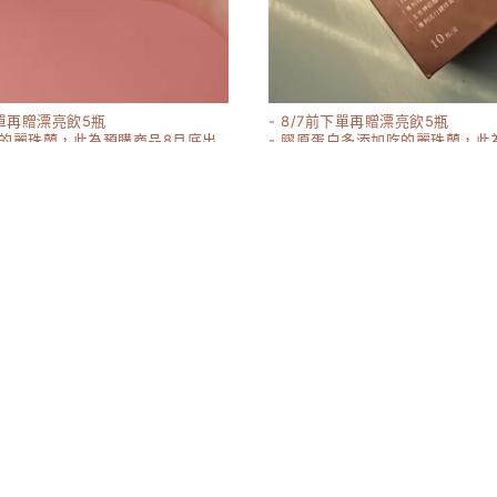
下單再贈漂亮飲5瓶
- 8/7前下單再贈漂亮飲5瓶
吃的麗珠蘭，此為預購商品8月底出
- 膠原蛋白多添加吃的麗珠蘭，此
8月底出貨
粉2.0升級版 30入/盒
妹阿組合（嬌 膠原2.0+燕窩飲）
1580-8760
17160
8000