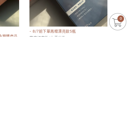
0
- 8/7前下單再贈漂亮飲5瓶
為預購商品
燕窩妍奢飲/白雪光飲
15180
1380-6960