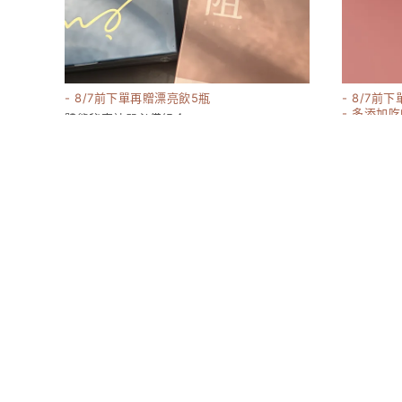
- 8/7前下單再贈漂亮飲5瓶
- 8/7前
- 多添加
體態秘密神器必備組合
貨
3540
1180-1980
嬌 膠原蛋白
17380