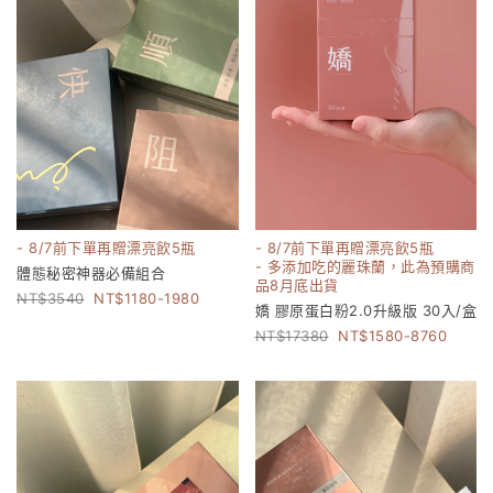
- 8/7前下單再贈漂亮飲5瓶
- 8/7前下單再贈漂亮飲5瓶
- 多添加吃的麗珠蘭，此為預購商
體態秘密神器必備組合
品8月底出貨
3540
1180-1980
嬌 膠原蛋白粉2.0升級版 30入/盒
17380
1580-8760