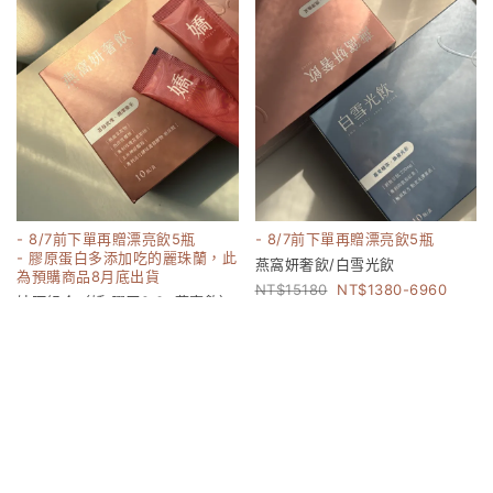
- 8/7前下單再贈漂亮飲5瓶
- 8/7前下單再贈漂亮飲5瓶
- 膠原蛋白多添加吃的麗珠蘭，此
燕窩妍奢飲/白雪光飲
為預購商品8月底出貨
15180
1380-6960
妹阿組合（嬌 膠原2.0+燕窩飲）
17160
8000