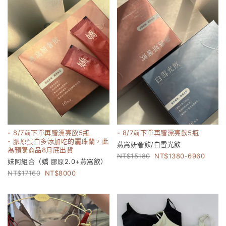
- 8/7前下單再贈漂亮飲5瓶
- 8/7前下單再贈漂亮飲5瓶
- 膠原蛋白多添加吃的麗珠蘭，此
燕窩妍奢飲/白雪光飲
為預購商品8月底出貨
15180
1380-6960
妹阿組合（嬌 膠原2.0+燕窩飲）
17160
8000