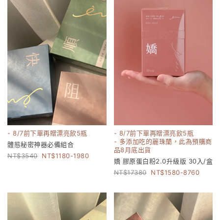
- 8/7前下單再贈漂亮飲5瓶
- 8/7前下單再贈漂亮飲5瓶
- 多添加吃的麗珠蘭，此為預購商
體態秘密神器必備組合
品8月底出貨
3540
1180-1980
嬌 膠原蛋白粉2.0升級版 30入/盒
17380
1580-8760