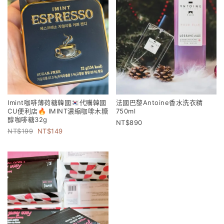
Imint咖啡薄荷糖韓國🇰🇷代購韓國
法國巴黎Antoine香水洗衣精
CU便利店🔥 IMINT濃縮咖啡木糖
750ml
醇咖啡糖32g
890
199
149