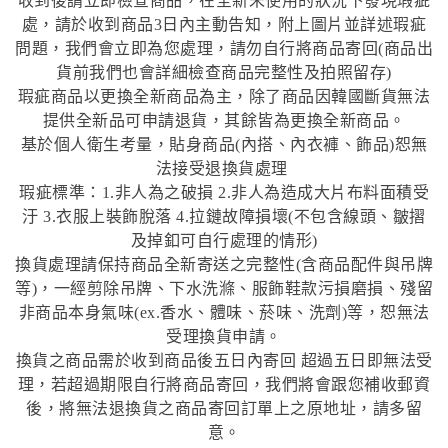
收到後請立即檢查商品，在全新未使用的狀況下發現瑕疵
處，請於收到商品
日內主動告知，附上圖片並詳述瑕疵
3
問題，我們會立即為您處理，請勿自行將商品寄回
商品出
(
貨前我們也會詳細檢查商品完整性及拍照留存
)
瑕疵商品以更換全新商品為主，除了商品因韓國斷貨無法
提供全新品可申請退貨，其餘皆為更換全新商品。
基於個人衛生考量，貼身商品
內搭、內衣褲、
飾品
恕無
(
)
法接受退換貨處理
瑕疵標準：
非人為之破損
非人為造成大片布料面積受
1.
2.
汙
衣服上裝飾脫落
拉鏈故障損壞
不包含線頭、
皺摺
3.
4.
(
及掉釦可自行處理的情形
)
換貨處理請保持商品全新寄送之完整性
含商品配件與吊牌
(
等
，一經剪除吊牌、下水洗滌、服飾鞋款污損磨損、殘留
)
非商品本身氣味
香水、體味、菸味、洗劑
等，恕無法
(ex.
)
受理換貨申請。
換貨之商品需於收到商品後五日內寄回
超過五日即無法受
理，
若超過期限自行將商品寄回，
我們將會跟您補收郵資
後，
將無法退換貨之商品寄回訂單上之原地址，
請多留
意。