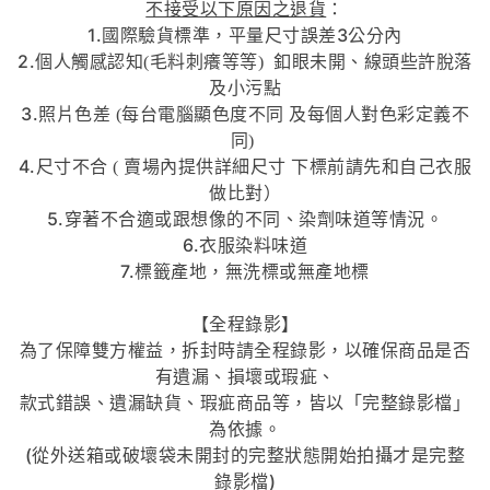
不接受以下原因之退貨
：
1.國際驗貨標準，平量尺寸誤差3公分內
2.個人觸感認知
毛料刺癢等等
釦眼未開、線頭些許脫落
(
)
及小污點
3.照片色差
每台電腦顯色度不同
及每個人對色彩定義不
(
同
)
4.尺寸不合
賣場內提供詳細尺寸
下標前請先和自己衣服
(
做比對）
5.穿著不合適或跟想像的不同、染劑味道等情況。
6.衣服染料味道
7.標籤產地，無洗標或無產地標
【全程錄影】
為了保障雙方權益，拆封時請全程錄影，以確保商品是否
有遺漏、損壞或瑕疵、
款式錯誤、遺漏缺貨、瑕疵商品等，皆以「完整錄影檔」
為依據。
(從外送箱或破壞袋未開封的完整狀態開始拍攝才是完整
錄影檔)