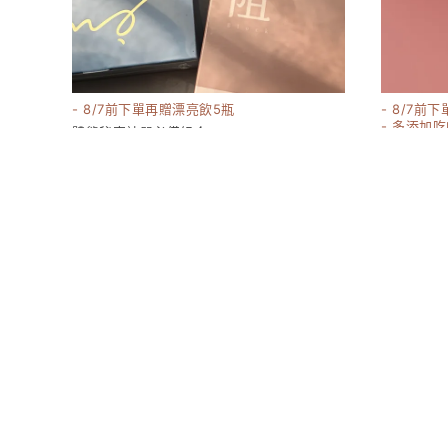
- 8/7前下單再贈漂亮飲5瓶
- 8/7前
- 多添加
體態秘密神器必備組合
貨
3540
1180-1980
嬌 膠原蛋白
17380