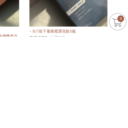
0
- 8/7前下單再贈漂亮飲5瓶
為預購商品
燕窩妍奢飲/白雪光飲
15180
1380-6960