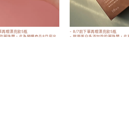
下單再贈漂亮飲5瓶
- 8/7前下單再贈漂亮飲5瓶
吃的麗珠蘭，此為預購商品8月底出
- 膠原蛋白多添加吃的麗珠蘭，此
8月底出貨
粉2.0升級版 30入/盒
妹阿組合（嬌 膠原2.0+燕窩飲）
1580-8760
17160
8000