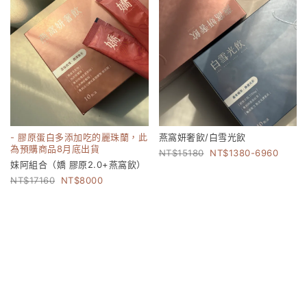
- 膠原蛋白多添加吃的麗珠蘭，此
燕窩妍奢飲/白雪光飲
為預購商品8月底出貨
15180
1380-6960
妹阿組合（嬌 膠原2.0+燕窩飲）
17160
8000