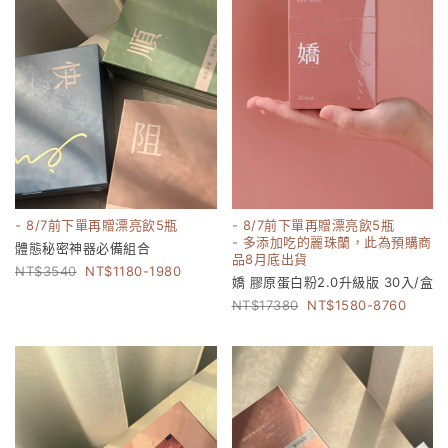
- 8/7前下單再贈漂亮飲5瓶
- 8/7前下單再贈漂亮飲5瓶
- 多添加吃的麗珠蘭，此為預購商
體態秘密神器必備組合
品8月底出貨
3540
1180-1980
嬌 膠原蛋白粉2.0升級版 30入/盒
17380
1580-8760