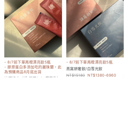
- 8/7前下單再贈漂亮飲5瓶
- 8/7前下單再贈漂亮飲5瓶
- 膠原蛋白多添加吃的麗珠蘭，此
燕窩妍奢飲/白雪光飲
為預購商品8月底出貨
15180
1380-6960
妹阿組合（嬌 膠原2.0+燕窩飲）
17160
8000