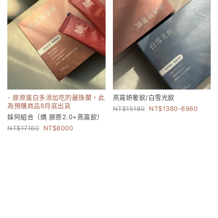
- 膠原蛋白多添加吃的麗珠蘭，此
燕窩妍奢飲/白雪光飲
為預購商品8月底出貨
15180
1380-6960
妹阿組合（嬌 膠原2.0+燕窩飲）
17160
8000