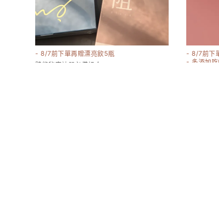
- 8/7前下單再贈漂亮飲5瓶
- 8/7前
- 多添加
體態秘密神器必備組合
貨
3540
1180-1980
嬌 膠原蛋白
17380