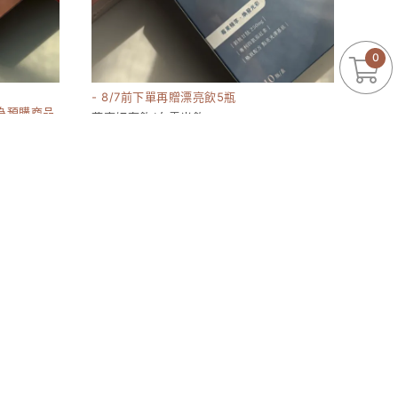
0
- 8/7前下單再贈漂亮飲5瓶
為預購商品
燕窩妍奢飲/白雪光飲
15180
1380-6960