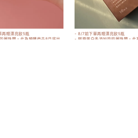
下單再贈漂亮飲5瓶
- 8/7前下單再贈漂亮飲5瓶
吃的麗珠蘭，此為預購商品8月底出
- 膠原蛋白多添加吃的麗珠蘭，此
8月底出貨
粉2.0升級版 30入/盒
妹阿組合（嬌 膠原2.0+燕窩飲）
1580-8760
17160
8000