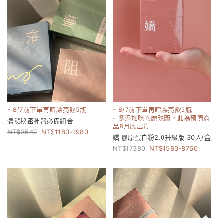
- 8/7前下單再贈漂亮飲5瓶
- 8/7前下單再贈漂亮飲5瓶
- 多添加吃的麗珠蘭，此為預購商
體態秘密神器必備組合
品8月底出貨
3540
1180-1980
嬌 膠原蛋白粉2.0升級版 30入/盒
17380
1580-8760