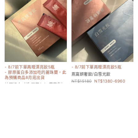
- 8/7前下單再贈漂亮飲5瓶
- 8/7前下單再贈漂亮飲5瓶
- 膠原蛋白多添加吃的麗珠蘭，此
燕窩妍奢飲/白雪光飲
為預購商品8月底出貨
15180
1380-6960
妹阿組合（嬌 膠原2.0+燕窩飲）
17160
8000