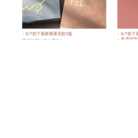
- 8/7前下單再贈漂亮飲5瓶
- 8/7前
- 多添加
體態秘密神器必備組合
貨
3540
1180-1980
嬌 膠原蛋白
17380