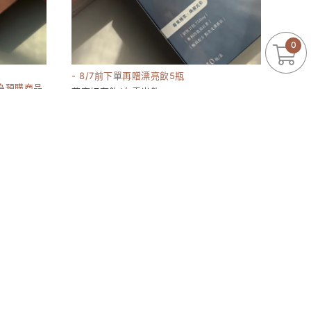
0
- 8/7前下單再贈漂亮飲5瓶
為預購商品
燕窩妍奢飲/白雪光飲
15180
1380-6960