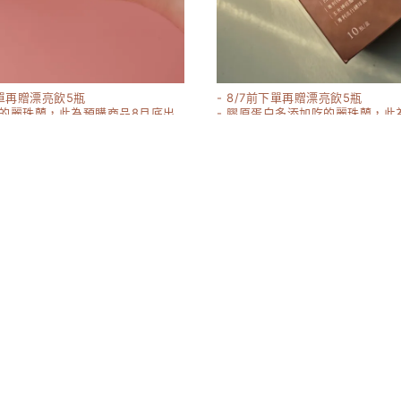
下單再贈漂亮飲5瓶
- 8/7前下單再贈漂亮飲5瓶
吃的麗珠蘭，此為預購商品8月底出
- 膠原蛋白多添加吃的麗珠蘭，此
8月底出貨
粉2.0升級版 30入/盒
妹阿組合（嬌 膠原2.0+燕窩飲）
1580-8760
17160
8000