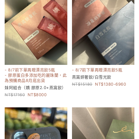
- 8/7前下單再贈漂亮飲5瓶
- 8/7前下單再贈漂亮飲5瓶
- 膠原蛋白多添加吃的麗珠蘭，此
燕窩妍奢飲/白雪光飲
為預購商品8月底出貨
15180
1380-6960
妹阿組合（嬌 膠原2.0+燕窩飲）
17160
8000