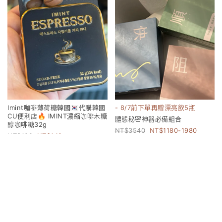
Imint咖啡薄荷糖韓國🇰🇷代購韓國
- 8/7前下單再贈漂亮飲5瓶
CU便利店🔥 IMINT濃縮咖啡木糖
體態秘密神器必備組合
醇咖啡糖32g
3540
1180-1980
199
149