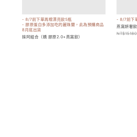
- 8/7前下單再贈漂亮飲5瓶
- 8/7前
- 膠原蛋白多添加吃的麗珠蘭，此為預購商品
燕窩妍奢飲
8月底出貨
15180
妹阿組合（嬌 膠原2.0+燕窩飲）
17160
8000