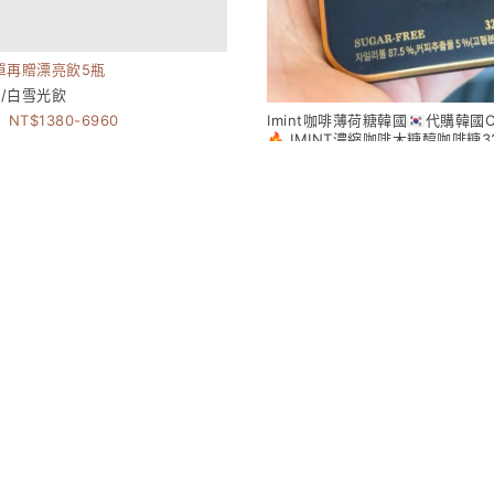
下單再贈漂亮飲5瓶
/白雪光飲
Imint咖啡薄荷糖韓國🇰🇷代購韓
1380-6960
🔥 IMINT濃縮咖啡木糖醇咖啡糖3
199
149