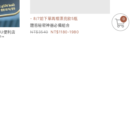
- 8/7前下單再贈漂亮飲5瓶
0
體態秘密神器必備組合
國CU便利店
3540
1180-1980
2g