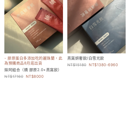
- 膠原蛋白多添加吃的麗珠蘭，此
燕窩妍奢飲/白雪光飲
為預購商品8月底出貨
15180
1380-6960
妹阿組合（嬌 膠原2.0+燕窩飲）
17160
8000