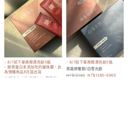
- 8/7前下單再贈漂亮飲5瓶
- 8/7前下單再贈漂亮飲5瓶
- 膠原蛋白多添加吃的麗珠蘭，此
燕窩妍奢飲/白雪光飲
為預購商品8月底出貨
15180
1380-6960
妹阿組合（嬌 膠原2.0+燕窩飲）
17160
8000