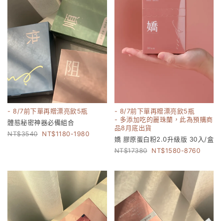
- 8/7前下單再贈漂亮飲5瓶
- 8/7前下單再贈漂亮飲5瓶
- 多添加吃的麗珠蘭，此為預購商
體態秘密神器必備組合
品8月底出貨
3540
1180-1980
嬌 膠原蛋白粉2.0升級版 30入/盒
17380
1580-8760