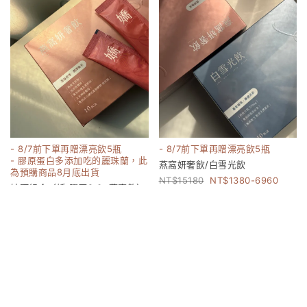
- 8/7前下單再贈漂亮飲5瓶
- 8/7前下單再贈漂亮飲5瓶
- 膠原蛋白多添加吃的麗珠蘭，此
燕窩妍奢飲/白雪光飲
為預購商品8月底出貨
15180
1380-6960
妹阿組合（嬌 膠原2.0+燕窩飲）
17160
8000