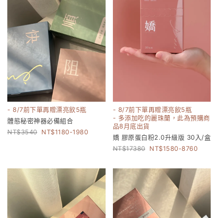
- 8/7前下單再贈漂亮飲5瓶
- 8/7前下單再贈漂亮飲5瓶
- 多添加吃的麗珠蘭，此為預購商
體態秘密神器必備組合
品8月底出貨
3540
1180-1980
嬌 膠原蛋白粉2.0升級版 30入/盒
17380
1580-8760