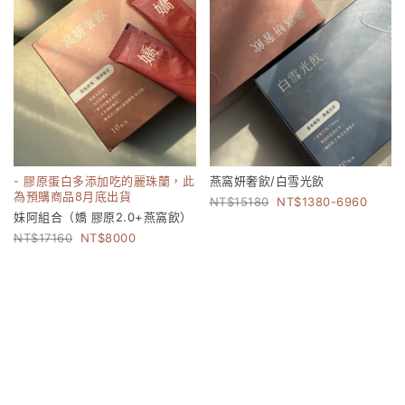
- 膠原蛋白多添加吃的麗珠蘭，此
燕窩妍奢飲/白雪光飲
為預購商品8月底出貨
15180
1380-6960
妹阿組合（嬌 膠原2.0+燕窩飲）
17160
8000