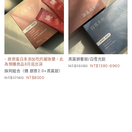
- 膠原蛋白多添加吃的麗珠蘭，此
燕窩妍奢飲/白雪光飲
為預購商品8月底出貨
15180
1380-6960
妹阿組合（嬌 膠原2.0+燕窩飲）
17160
8000