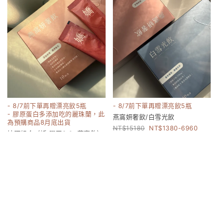
- 8/7前下單再贈漂亮飲5瓶
- 8/7前下單再贈漂亮飲5瓶
- 膠原蛋白多添加吃的麗珠蘭，此
燕窩妍奢飲/白雪光飲
為預購商品8月底出貨
15180
1380-6960
妹阿組合（嬌 膠原2.0+燕窩飲）
17160
8000