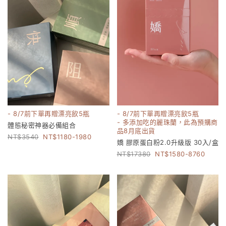
- 8/7前下單再贈漂亮飲5瓶
- 8/7前下單再贈漂亮飲5瓶
- 多添加吃的麗珠蘭，此為預購商
體態秘密神器必備組合
品8月底出貨
3540
1180-1980
嬌 膠原蛋白粉2.0升級版 30入/盒
17380
1580-8760