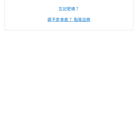
忘記密碼？
還不是會員？ 點我註冊