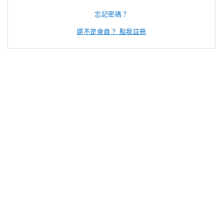
忘記密碼？
還不是會員？ 點我註冊